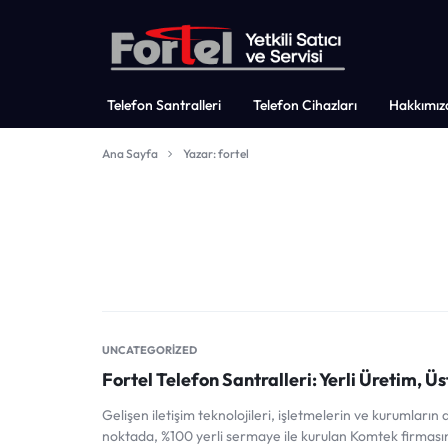
FORTEL
TELEFON
Telefon Santralleri
Telefon Cihazları
Hakkımız
TELEFON
SANTRALLERI,
Ana Sayfa
Yazar:
fortel
SANTRAL
FORTEL
SANTRAL
UNCATEGORIZED
Fortel Telefon Santralleri: Yerli Üretim, Ü
Gelişen iletişim teknolojileri, işletmelerin ve kurumların
noktada, %100 yerli sermaye ile kurulan Komtek firması