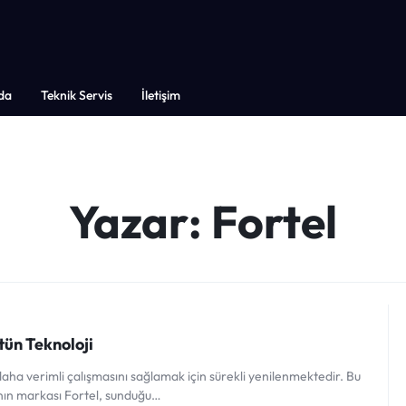
da
Teknik Servis
İletişim
Yazar:
Fortel
stün Teknoloji
 daha verimli çalışmasını sağlamak için sürekli yenilenmektedir. Bu
nın markası Fortel, sunduğu…