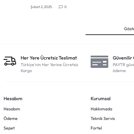
Şubat 2, 2025
0
Göste
Her Yere Ücretsiz Teslimat
Güvenilir
Türkiye'nin Her Yerine Ücretsiz
PAYTR güven
Kargo
ödeme
Hesabım
Kurumsal
Hesabım
Hakkımızda
Ödeme
Teknik Servis
Sepet
Fortel