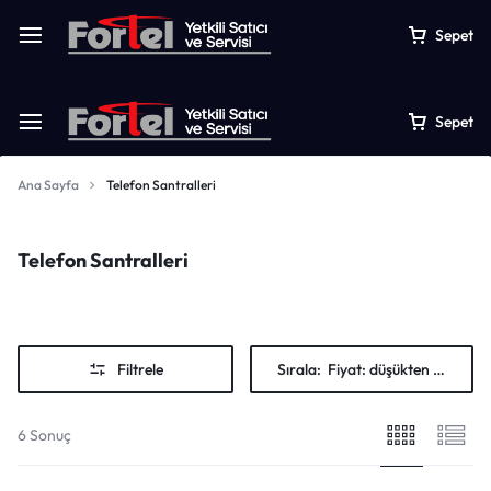
Sepet
Sepet
Ana Sayfa
Telefon Santralleri
Telefon Santralleri
Filtrele
Sırala:
Fiyat: düşükten yükseğe
6 Sonuç