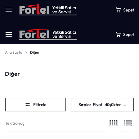
Sepet
Sepet
Ana Sayfa
Diğer
Diğer
Filtrele
Sırala:
Fiyat: düşükten yükseğe
Tek Sonuç